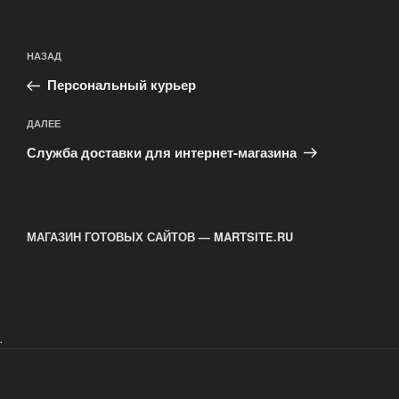
Навигация
Предыдущая
НАЗАД
по
запись:
записям
Персональный курьер
Следующая
ДАЛЕЕ
запись
Служба доставки для интернет-магазина
МАГАЗИН ГОТОВЫХ САЙТОВ — MARTSITE.RU
.