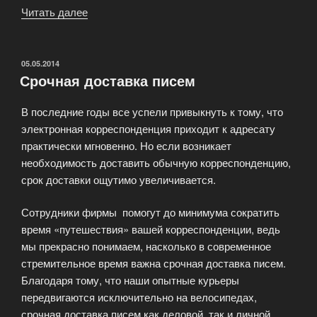
Читать далее
«Срочная
доставка
подарков»
ОПУБЛИКОВАНО
05.05.2014
Срочная доставка писем
В последние годы все успели привыкнуть к тому, что
электронная корреспонденция приходит к адресату
практически мгновенно. Но если возникает
необходимость доставить обычную корреспонденцию,
срок доставки ощутимо увеличивается.
Сотрудники фирмы помогут до минимума сократить
время «путешествия» вашей корреспонденции, ведь
мы прекрасно понимаем, насколько в современное
стремительное время важна срочная доставка писем.
Благодаря тому, что наши опытные курьеры
передвигаются исключительно на велосипедах,
срочная доставка писем как деловой, так и личной