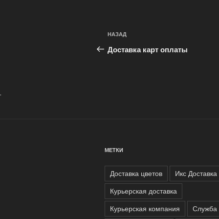
Навигация
Предыдущая
НАЗАД
по
запись:
Доставка карт оплаты
записям
.
МЕТКИ
Доставка цветов
Икс Доставка
Курьерская доставка
Курьерская компания
Служба 