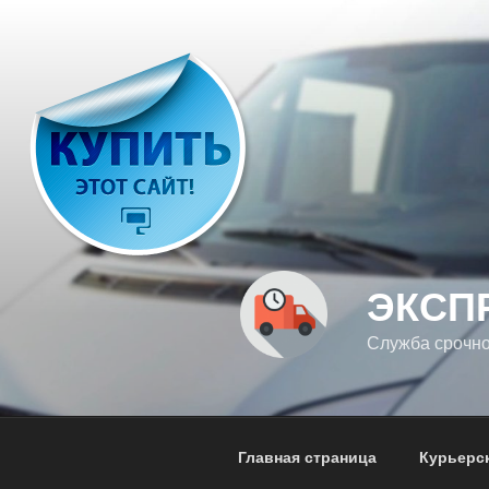
Перейти
к
содержимому
ЭКСП
Служба срочно
Главная страница
Курьерск