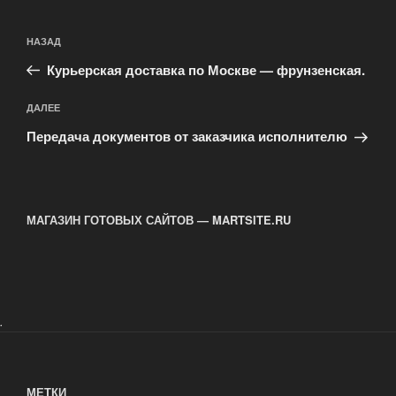
Навигация
Предыдущая
НАЗАД
по
запись:
записям
Курьерская доставка по Москве — фрунзенская.
Следующая
ДАЛЕЕ
запись
Передача документов от заказчика исполнителю
МАГАЗИН ГОТОВЫХ САЙТОВ — MARTSITE.RU
.
МЕТКИ